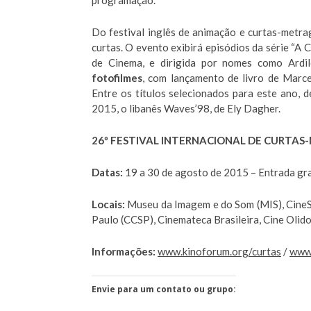
programação.
Do festival inglês de animação e curtas-metr
curtas. O evento exibirá episódios da série “A 
de Cinema, e dirigida por nomes como Ard
fotofilmes
, com lançamento de livro de Marce
Entre os títulos selecionados para este ano,
2015, o libanês Waves’98, de Ely Dagher.
26º FESTIVAL INTERNACIONAL DE CURTAS
Datas:
19 a 30 de agosto de 2015 – Entrada gr
Locais:
Museu da Imagem e do Som (MIS), CineSe
Paulo (CCSP), Cinemateca Brasileira, Cine Olido
Informações:
www.kinoforum.org
/curtas
/
www
Envie para um contato ou grupo: