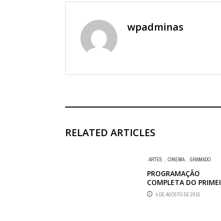
wpadminas
RELATED ARTICLES
ARTES
,
CINEMA
,
GRAMADO
PROGRAMAÇÃO
COMPLETA DO PRIME
FIM DE SEMANA DO 4
4 DE AGOSTO DE 2015
FESTIVAL DE CINEMA 
GRAMADO