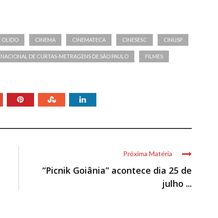
E OLIDO
CINEMA
CINEMATECA
CINESESC
CINUSP
ERNACIONAL DE CURTAS-METRAGENS DE SÃO PAULO
FILMES
Próxima Matéria
“Picnik Goiânia” acontece dia 25 de
julho ...