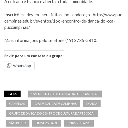
A entrada é franca e aberta a toda comunidade.
Inscrições devem ser feitas no endereço http://www.puc-
campinas.edu.br/eventos/16o-encontro-de-danca-do-cca-
puccampinas/
Mais informações pelo telefone (19) 3735-5810.
Envie para um contato ou grupo:
WhatsApp
TAGS
16º ENCONTRO DE DANÇA DA PUC-CAMPINAS
CAMPINAS
CIA DE DANÇA DE CAMPINAS
DANÇA
GRUPO DE DANÇA DO CENTRO DE CULTURA E ARTE (CCA)
SÃO PAULO
UNIVERSIDADE
UNIVERSITÁRIO