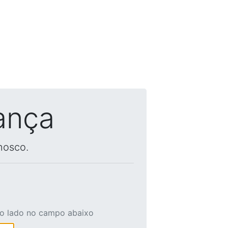
ança
nosco.
ao lado no campo abaixo