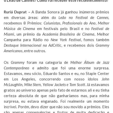
o Leão de Cannes? Como foi receber este reconhecimento?
Ruriá Duprat –
A Banda Sonora já ganhou inúmeros prêmios
em diversas áreas: além do
Leão no Festival de Cannes,
recebemos 8 Prêmios:
Colunistas
,
Profissionais do Ano
,
Melhor
Música de Cinema
em festivais pelo Brasil e no
Festival de
Miami
, um prêmio da
Academia Brasileira de Cinema
, Melhor
Campanha para Rádio no
New York Festival
, fomos também
Destaque Internacional na AdCritic
, e recebemos dois
Grammy
Americanos
, entre outros.
Os
Grammy
foram na categoria de
Melhor Álbum de Jazz
Contemporâneo
e admito que foi uma enorme surpresa.
Estavamos, meu sócio, Eduardo Santos e eu, no Staple Center
em Los Angeles, concorrendo com nosso ídolos
John
McLaughlin, Mike Stern, Yellow Jackets e Tom Scott
. Já estavamos
gratos ao universo apenas pelo fato de estarmos ali e eu tinha
certeza absoluta de que não ganharíamos mas, para minha
surpresa, eu estava enganado. Foi realmente um momento
incrível. Porém, devo dizer que não sou movido a prêmios. Eles
são apenas consequências e frutos de muita dedicação e