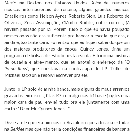
Music
em Boston, nos Estados Unidos. Além de inúmeros
músicos internacionais de renome, alguns grandes músicos
Brasileiros como Nelson Ayres, Roberto Sion, Luis Roberto de
Oliveira, Zeca Assumpção, Cláudio Rodite, entre outros, já
haviam passado por lá. Porém, tudo o que eu havia poupado
nesses anos não era suficiente pra bancar a escola, que era, e
ainda é, bastante cara. Foi então, que eu fiquei sabendo que um
dos maiores produtores da época, Quincy Jones, tinha um
programa de bolsas de estudo nesta escola. E foi numa mistura
de ousadia e atrevimento, que eu anotei o endereço da
“Q
Productions”,
que constava na contracapa do LP Triller de
Michael Jackson e resolvi escrever pra ele.
Juntei o LP solo de minha banda, mais alguns de meus arranjos
gravados em discos, fitas K7 com algumas trilhas e jingles e na
maior cara de pau, enviei tudo pra ele juntamente com uma
carta : “Dear Mr. Quincy Jones….”
Disse a ele que era um músico Brasileiro que adoraria estudar
na
Berklee
mas que não teria condições financeiras de bancar a