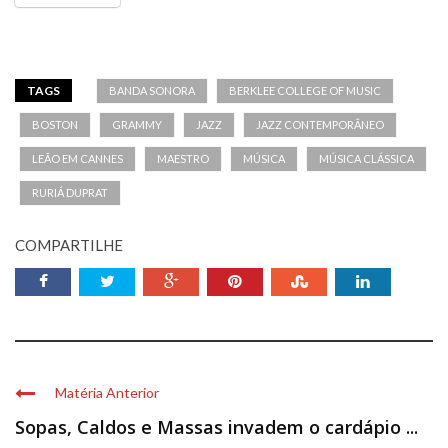
TAGS
BANDA SONORA
BERKLEE COLLEGE OF MUSIC
BOSTON
GRAMMY
JAZZ
JAZZ CONTEMPORÂNEO
LEÃO EM CANNES
MAESTRO
MÚSICA
MÚSICA CLÁSSICA
RURIÁ DUPRAT
COMPARTILHE
Matéria Anterior
Sopas, Caldos e Massas invadem o cardápio ...