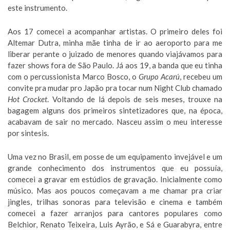
este instrumento.
Aos 17 comecei a acompanhar artistas. O primeiro deles foi
Altemar Dutra, minha mãe tinha de ir ao aeroporto para me
liberar perante o juizado de menores quando viajávamos para
fazer shows fora de São Paulo. Já aos 19, a banda que eu tinha
com o percussionista Marco Bosco, o
Grupo Acarú
, recebeu um
convite pra mudar pro Japão pra tocar num Night Club chamado
Hot Crocket
. Voltando de lá depois de seis meses, trouxe na
bagagem alguns dos primeiros sintetizadores que, na época,
acabavam de sair no mercado. Nasceu assim o meu interesse
por sintesis.
Uma vez no Brasil, em posse de um equipamento invejável e um
grande conhecimento dos instrumentos que eu possuía,
comecei a gravar em estúdios de gravação. Inicialmente como
músico. Mas aos poucos começavam a me chamar pra criar
jingles, trilhas sonoras para televisão e cinema e também
comecei a fazer arranjos para cantores populares como
Belchior, Renato Teixeira, Luis Ayrão, e Sá e Guarabyra, entre