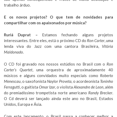
trabalho árduo.
E os novos projetos? O que tem de novidades para
compartilhar com os apaixonados por música?
Ruriá Duprat –
Estamos fechando alguns projetos
interessantes. Entre eles, está o próximo CD do
Ron Carter
, uma
lenda viva do Jazz com uma cantora Brasileira,
Vitória
Maldonado
.
O CD foi gravado nos nossos estúdios no Brasil com o
Ron
Carter’s Quartet
, uma orquestra de aproximadamente 40
músicos e alguns convidados muito especiais como
Roberto
Menescau
, o saxofonista
Naylor Proveta,
o acordeonista
Toninho
Ferragutti
, o gaitista
Omar Izar
, o violista
Alexandre de Leon
, além
do premiadíssimo trompetista norte americano
Randy Brecker
.
O Cd deverá ser lançado ainda este ano no Brasil, Estados
Unidos, Europa e Ásia.
Com este lançamento, o Brasil passa a conhecer melhor a