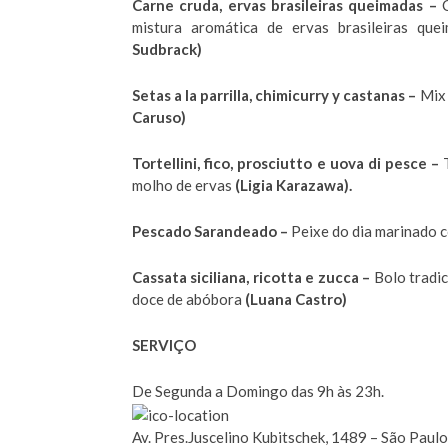
Carne cruda, ervas brasileiras queimadas –
C
mistura aromática de ervas brasileiras qu
Sudbrack)
Setas a la parrilla, chimicurry y castanas –
Mix 
Caruso)
Tortellini, fico, prosciutto e uova di pesce –
molho de ervas
(Ligia Karazawa).
Pescado Sarandeado –
Peixe do dia marinado c
Cassata siciliana, ricotta e zucca –
Bolo tradic
doce de abóbora
(Luana Castro)
SERVIÇO
De Segunda a Domingo das 9h às 23h.
Av. Pres.Juscelino Kubitschek, 1489 – São Paulo