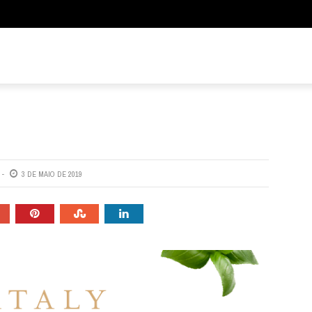
E
LOCAIS
ESPECIAL
ESPAÇO GOURMET & LIFESTYLE
GOIÁS
GRAMADO
RIO DE JANEIRO
WINE
SANTA CATARINA
3 DE MAIO DE 2019
SÃO PAULO