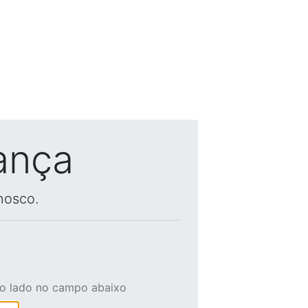
ança
nosco.
ao lado no campo abaixo