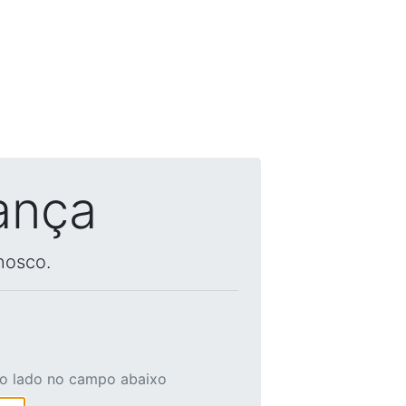
ança
nosco.
ao lado no campo abaixo