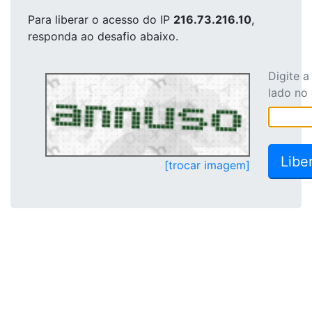
Para liberar o acesso
do IP
216.73.216.10
,
responda ao desafio abaixo.
Digite 
lado no
[trocar imagem]