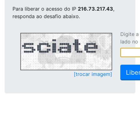
Para liberar o acesso
do IP
216.73.217.43
,
responda ao desafio abaixo.
Digite 
lado no
[trocar imagem]