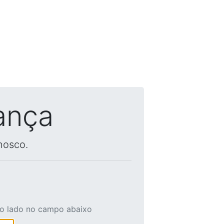
ança
nosco.
ao lado no campo abaixo