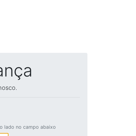
ança
nosco.
ao lado no campo abaixo