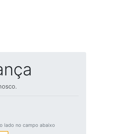
ança
nosco.
ao lado no campo abaixo