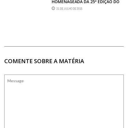
HOMENAGEADA DA 25ª EDIÇÃO DO
TROFÉU OSCARITO NO FESTIVAL DE
21 DE JULHO DE 2015
CINEMA DE GRAMADO
COMENTE SOBRE A MATÉRIA