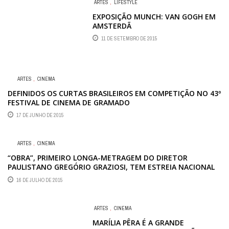
ARTES
,
LIFESTYLE
EXPOSIÇÃO MUNCH: VAN GOGH EM
AMSTERDÃ
11 DE SETEMBRO DE 2015
ARTES
,
CINEMA
DEFINIDOS OS CURTAS BRASILEIROS EM COMPETIÇÃO NO 43º
FESTIVAL DE CINEMA DE GRAMADO
17 DE JUNHO DE 2015
ARTES
,
CINEMA
“OBRA”, PRIMEIRO LONGA-METRAGEM DO DIRETOR
PAULISTANO GREGÓRIO GRAZIOSI, TEM ESTREIA NACIONAL
NO DIA 13 DE AGOSTO
16 DE JULHO DE 2015
ARTES
,
CINEMA
MARÍLIA PÊRA É A GRANDE